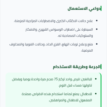
دواعي الاستعمال
علاج حالات الاكتئاب الكبرى والاضطرابات المزاجية المزمنة.
السيطرة على اضطراب الوسواس القهري والافكار
والسلوكيات المصاحبة له.
منع وعلاج نوبات الهلع، الفزع الحاد، وحالات الفوبيا والمخاوف
المرضية.
الجرعة وطريقة الاستخدام
للبالغين: قرص واحد تركيز 75 مجم مرة واحدة يوميا ويفضل
تناولها مساء قبل النوم.
للاطفال: يمنع تماما استخدام هذه الاقراص ممتدة
المفعول للاطفال والمراهقين.