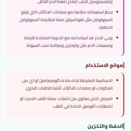
ترانيلسيبرومين لتجنب ارتفاع ضغط الدم القاتل.
يحظر استعماله متزامنا مع مضادات الاكتئاب التي ترفع
السيروتونين مثل فلوكسيتين منعا لمتلازمة السيروتونين
الخطيرة.
يرجى الحذر عند استخدامه مع الادوية المضادة للتجلط
ومميعات الدم مثل وارفارين ومراقبة نسب السيولة.
موانع الاستخدام
الحساسية المفرطة تجاه مادة كلوميبرامين او اي من
المكونات او مضادات الاكتئاب ثلاثية الحلقات الاخرى.
المرضى الذين يعانون من احتشاء عضلة القلب الحديث او
اضطرابات التوصيل الحادة في القلب.
الحفظ والتخزين