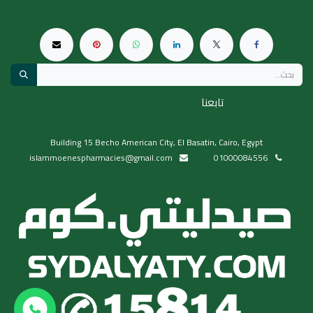
تابعنا
Building 15 Becho American City, El Basatin, Cairo, Egypt
islammoenespharmacies@gmail.com
01000084556