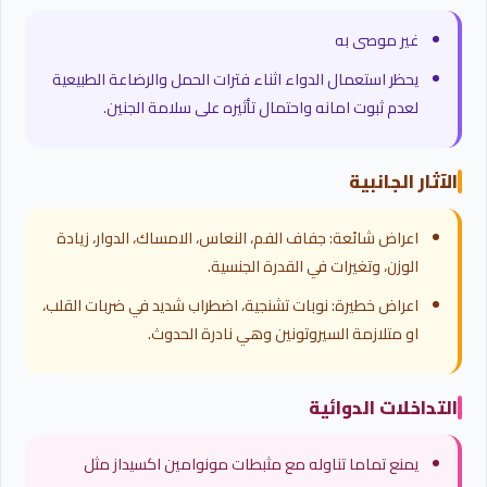
غير موصى به
يحظر استعمال الدواء اثناء فترات الحمل والرضاعة الطبيعية
لعدم ثبوت امانه واحتمال تأثيره على سلامة الجنين.
الآثار الجانبية
اعراض شائعة: جفاف الفم، النعاس، الامساك، الدوار، زيادة
الوزن، وتغيرات في القدرة الجنسية.
اعراض خطيرة: نوبات تشنجية، اضطراب شديد في ضربات القلب،
او متلازمة السيروتونين وهي نادرة الحدوث.
التداخلات الدوائية
يمنع تماما تناوله مع مثبطات مونوامين اكسيداز مثل