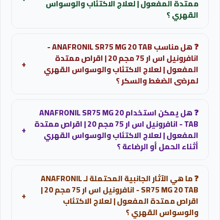
ممتدة المفعول | لعلاج الاكتئاب والوسواس
القهري ؟
للبالغين: قرص واحد تركيز 75 مجم مرة واحدة يوميا ويفضل
❓ هل مناسب ANAFRONIL SR75 MG 20 TAB -
تناولها مساء قبل النوم.
انافرونيل اس ار 75 مجم 20 | اقراص ممتدة
+
المفعول | لعلاج الاكتئاب والوسواس القهري
لمرضى الضغط والسكر ؟
يراعى الحذر الشديد وضبط جرعات مرضى السكر والضغط
❓ هل يمكن استخدام ANAFRONIL SR75 MG 20
لمتابعة ضربات القلب ومستويات الجلوكوز.
TAB - انافرونيل اس ار 75 مجم 20 | اقراص ممتدة
+
المفعول | لعلاج الاكتئاب والوسواس القهري
أثناء الحمل أو الرضاعة ؟
غير موصى به يحظر استعمال الدواء اثناء فترات الحمل
❓ ما هي الآثار الجانبية المحتملة لـ ANAFRONIL
والرضاعة الطبيعية لعدم ثبوت امانه واحتمال تأثيره على
SR75 MG 20 TAB - انافرونيل اس ار 75 مجم 20 |
سلامة الجنين.
+
اقراص ممتدة المفعول | لعلاج الاكتئاب
والوسواس القهري ؟