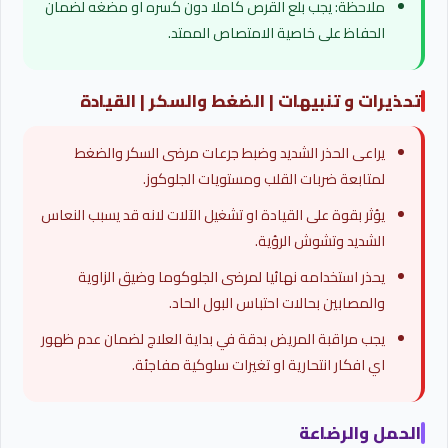
ملاحظة: يجب بلع القرص كاملا دون كسره او مضغه لضمان
الحفاظ على خاصية الامتصاص الممتد.
تحذيرات و تنبيهات | الضغط والسكر | القيادة
يراعى الحذر الشديد وضبط جرعات مرضى السكر والضغط
لمتابعة ضربات القلب ومستويات الجلوكوز.
يؤثر بقوة على القيادة او تشغيل الآلات لانه قد يسبب النعاس
الشديد وتشوش الرؤية.
يحذر استخدامه نهائيا لمرضى الجلوكوما وضيق الزاوية
والمصابين بحالات احتباس البول الحاد.
يجب مراقبة المريض بدقة في بداية العلاج لضمان عدم ظهور
اي افكار انتحارية او تغيرات سلوكية مفاجئة.
الحمل والرضاعة