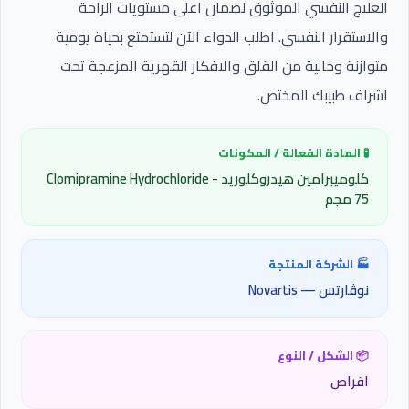
العلاج النفسي الموثوق لضمان اعلى مستويات الراحة
والاستقرار النفسي. اطلب الدواء الآن لتستمتع بحياة يومية
متوازنة وخالية من القلق والافكار القهرية المزعجة تحت
اشراف طبيبك المختص.
🧪 المادة الفعالة / المكونات
كلوميبرامين هيدروكلوريد - Clomipramine Hydrochloride
75 مجم
🏭 الشركة المنتجة
نوڤارتس — Novartis
📦 الشكل / النوع
اقراص