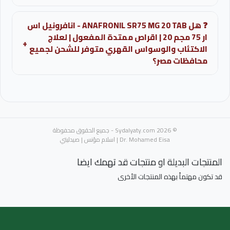
اعراض شائعة: جفاف الفم، النعاس، الامساك، الدوار، زيادة
❓ هل ANAFRONIL SR75 MG 20 TAB - انافرونيل اس
الوزن، وتغيرات في القدرة الجنسية.
ار 75 مجم 20 | اقراص ممتدة المفعول | لعلاج
+
الاكتئاب والوسواس القهري متوفر للشحن لجميع
محافظات مصر؟
نعم، نوفر خدمة شحن ANAFRONIL SR75 MG 20 TAB -
انافرونيل اس ار 75 مجم 20 | اقراص ممتدة المفعول | لعلاج
الاكتئاب والوسواس القهري إلى جميع محافظات جمهورية
مصر العربية عبر صيدلية اسلام مؤنس، مع إمكانية الاستفسار
© 2026 Sydalyaty.com - جميع الحقوق محفوظة
والتأكد من التوافر مباشرة عبر واتساب.
Dr. Mohamed Eisa | اسلام مؤنس | صيدليتي
المنتجات البديلة او منتجات قد تهمك ايضا
قد تكون مهتماً بهذه المنتجات الأخرى