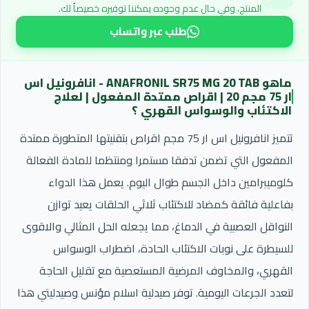
المنتج، وفي حال عدم وجوده يمكننا توفيره خصيصاً لك.
طلب عبر واتساب
ماهو ANAFRONIL SR75 MG 20 TAB - انافرونيل اس
ار 75 مجم 20 | اقراص ممتدة المفعول | لعلاج
الاكتئاب والوسواس القهري ؟
تتميز انافرونيل اس ار 75 مجم اقراص بتقنيتها المتطورة ممتدة
المفعول التي تضمن تدفقا مستمرا ومنتظما للمادة الفعالة
كلوميبرامين داخل الجسم طوال اليوم. يعمل هذا الدواء
بفاعلية فائقة كمضاد للاكتئاب ثلاثي الحلقات يعيد توازن
النواقل العصبية في الدماغ، مما يجعله الحل المثالي والاقوى
للسيطرة على نوبات الاكتئاب الحادة، اضطراب الوسواس
القهري، والمخاوف المرضية المستعصية مع تقليل الحاجة
لتعدد الجرعات اليومية. توفر صيدلية اسلام مؤنس وصيدليتي هذا