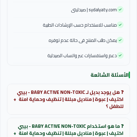
sydalyaty.com | صيدليتى
مناسب للاستخدام حسب الإرشادات الطبية
يمكن طلب المنتج فى حالة عدم توفره
دعم واستفسارات عبر واتساب الصيدلية
الأسئلة الشائعة
❓ هل يوجد بديل لـ BABY ACTIVE NON-TOXIC - بيبي
اكتيف | عبوة | مناديل مبللة | تنظيف وحماية امنة
+
للطفل ؟
قد تتوفر بدائل تحتوي على نفس المادة الفعالة أو تعطي
❓ ما هو استخدام BABY ACTIVE NON-TOXIC - بيبي
نفس التأثير العلاجي.
اكتيف | عبوة | مناديل مبللة | تنظيف وحماية امنة
+