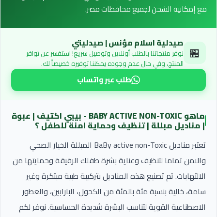
مع إمكانية الشحن لجميع محافظات مصر.
صيدلية اسلام مؤنس | صيدليتي
🏪
نوفر منتجاتنا بالطلب أونلاين وتوصيل سريع! استفسر عن توافر
المنتج، وفي حال عدم وجوده يمكننا توفيره خصيصاً لك.
طلب عبر واتساب
ماهو BABY ACTIVE NON-TOXIC - بيبي اكتيف | عبوة
| مناديل مبللة | تنظيف وحماية امنة للطفل ؟
تعتبر مناديل BaBy active non-Toxic المبللة الخيار الصحي
والامن تماما لتنظيف وعناية بشرة طفلك الرقيقة وحمايتها من
الالتهابات. تم تصنيع هذه المناديل بتركيبة طبية مبتكرة وغير
سامة، خالية بنسبة مئة بالمئة من الكحول، البارابين، والعطور
الاصطناعية القوية لتناسب البشرة شديدة الحساسية. نوفر لكم