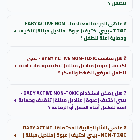
للطفل ؟
للحصول على ترشيح مناسب لحالتك يمكن التواصل مع الصيدلي
تنظيف بشرة الرضيع والاطفال اثناء تغيير الحفاضات بفاعلية
لمعرفة البدائل المتاحة حالياً.
❓ ما هي الجرعة المعتادة لـ BABY ACTIVE NON-
وامان. تنظيف اليدين والوجه والجسم للتخلص من الاوساخ
TOXIC - بيبي اكتيف | عبوة | مناديل مبللة | تنظيف
+
والملوثات اليومية.
استفسر عن البدائل المتاحة
وحماية امنة للطفل ؟
للبالغين: تستخدم عند الحاجة لتنظيف اليدين او البشرة
❓ هل مناسب BABY ACTIVE NON-TOXIC - بيبي
الحساسة وازالة الشوائب لطيفا.
اكتيف | عبوة | مناديل مبللة | تنظيف وحماية امنة
+
للطفل لمرضى الضغط والسكر ؟
مرضى الضغط والسكر: مستحضر عناية خارجي موضعي وليس
❓ هل يمكن استخدام BABY ACTIVE NON-TOXIC -
له اي تأثير على الضغط او السكر نهائيا.
بيبي اكتيف | عبوة | مناديل مبللة | تنظيف وحماية
+
امنة للطفل أثناء الحمل أو الرضاعة ؟
امن للحمل والرضاعة المنتج مخصص للاستخدام الخارجي
❓ ما هي الآثار الجانبية المحتملة لـ BABY ACTIVE
ومصنع من مواد خاملة وامنة تماما للام الحامل والمرضعة
NON-TOXIC - بيبي اكتيف | عبوة | مناديل مبللة |
+
وطفلها.