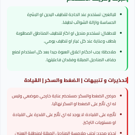
للبالغين: تستخدم عند الحاجة لتنظيف اليدين او البشرة
الحساسة وازالة الشوائب لطيفا.
للاطفال: تستخدم منديل او اكثر لتنظيف المناطق المطلوبة
بلطف وعناية عند كل غيار او تنظيف يومي.
ملاحظة: يجب احكام اغلاق العبوة جيدا بعد كل استخدام لمنع
جفاف المناديل المبللة وفقدان فاعليتها.
تحذيرات و تنبيهات | الضغط والسكر | القيادة
مرضى الضغط والسكر: مستحضر عناية خارجي موضعي وليس
له اي تأثير على الضغط او السكر نهائيا.
تأثيره على القيادة: لا يوجد له اي تأثير على القدرة على القيادة
او مستويات التركيز.
تحذير محدد: تجنب ملامسة المناديل المبللة لمنطقة العينين