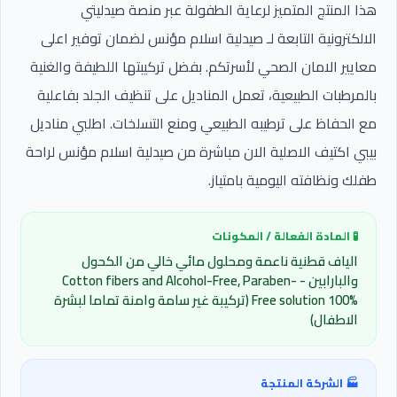
هذا المنتج المتميز لرعاية الطفولة عبر منصة صيدليتي
الالكترونية التابعة لـ صيدلية اسلام مؤنس لضمان توفير اعلى
معايير الامان الصحي لأسرتكم. بفضل تركيبتها اللطيفة والغنية
بالمرطبات الطبيعية، تعمل المناديل على تنظيف الجلد بفاعلية
مع الحفاظ على ترطيبه الطبيعي ومنع التسلخات. اطلبي مناديل
بيبي اكتيف الاصلية الان مباشرة من صيدلية اسلام مؤنس لراحة
طفلك ونظافته اليومية بامتياز.
🧪 المادة الفعالة / المكونات
الياف قطنية ناعمة ومحلول مائي خالي من الكحول
والبارابين - Cotton fibers and Alcohol-Free, Paraben-
Free solution 100% (تركيبة غير سامة وامنة تماما لبشرة
الاطفال)
🏭 الشركة المنتجة