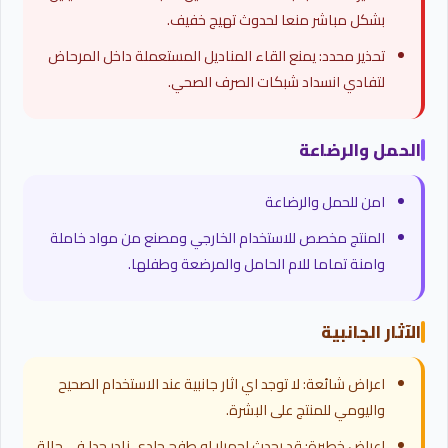
بشكل مباشر منعا لحدوث تهيج خفيف.
تحذير محدد: يمنع القاء المناديل المستعملة داخل المرحاض
لتفادي انسداد شبكات الصرف الصحي.
الحمل والرضاعة
امن للحمل والرضاعة
المنتج مخصص للاستخدام الخارجي ومصنع من مواد خاملة
وامنة تماما للام الحامل والمرضعة وطفلها.
الآثار الجانبية
اعراض شائعة: لا توجد اي اثار جانبية عند الاستخدام الصحيح
واليومي للمنتج على البشرة.
اعراض خطيرة: قد يحدث احمرار او طفح جلدي نادر جدا في حالة