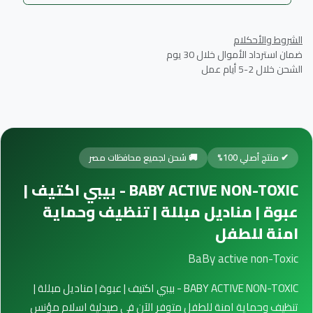
الشروط والأحكلام
ضمان استرداد الأموال خلال 30 يوم
الشحن خلال 2-5 أيام عمل
✔ منتج أصلي 100%
🚚 شحن لجميع محافظات مصر
BABY ACTIVE NON-TOXIC - بيبي اكتيف |
عبوة | مناديل مبللة | تنظيف وحماية
امنة للطفل
BaBy active non-Toxic
BABY ACTIVE NON-TOXIC - بيبي اكتيف | عبوة | مناديل مبللة |
تنظيف وحماية امنة للطفل متوفر الآن في صيدلية اسلام مؤنس