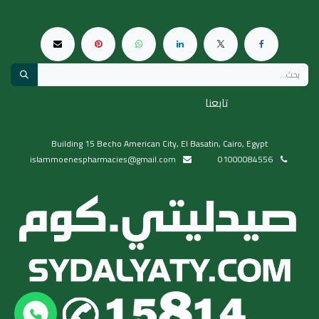
تابعنا
Building 15 Becho American City, El Basatin, Cairo, Egypt
islammoenespharmacies@gmail.com
01000084556