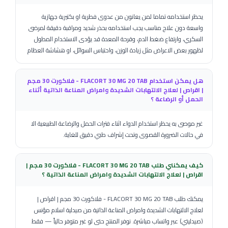
يحظر استخدامه تماما لمن يعانون من عدوى فطرية او بكتيرية جهازية
واسعة دون علاج مناسب يجب استخدامه بحذر شديد ومراقبة دقيقة لمرضى
السكري، وارتفاع ضغط الدم، وقرحة المعدة قد يؤدى الاستخدام المطول
لظهور بعض الاعراض مثل زيادة الوزن، واحتباس السوائل، او هشاشة العظام
هل يمكن استخدام FLACORT 30 MG 20 TAB - فلاكورت 30 مجم
| اقراص | لعلاج الالتهابات الشديدة وامراض المناعة الذاتية أثناء
الحمل أو الرضاعة ؟
غير موصى به يحظر استخدام الدواء اثناء فترات الحمل والرضاعة الطبيعية الا
في حالات الضرورة القصوى وتحت إشراف طبي دقيق للغاية.
كيف يمكنني طلب FLACORT 30 MG 20 TAB - فلاكورت 30 مجم |
اقراص | لعلاج الالتهابات الشديدة وامراض المناعة الذاتية ؟
يمكنك طلب FLACORT 30 MG 20 TAB - فلاكورت 30 مجم | اقراص |
لعلاج الالتهابات الشديدة وامراض المناعة الذاتية من صيدلية اسلام مؤنس
(صيدليتي) عبر واتساب مباشرة. نوفر المنتج حتى لو غير متوفر حالياً — فقط