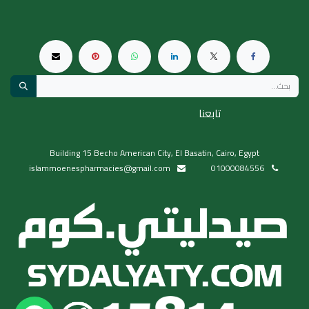
تابعنا
Building 15 Becho American City, El Basatin, Cairo, Egypt
islammoenespharmacies@gmail.com
01000084556