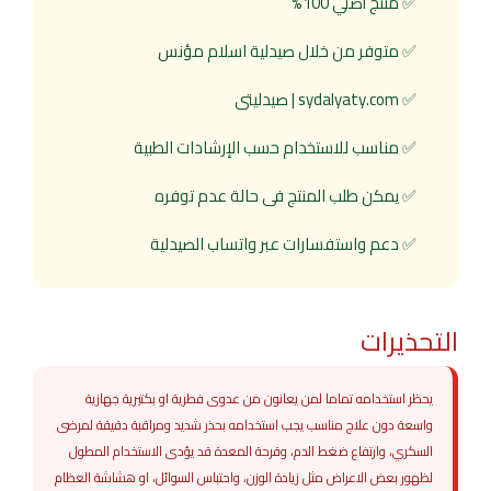
✅ منتج أصلي 100%
✅ متوفر من خلال صيدلية اسلام مؤنس
✅ sydalyaty.com | صيدليتى
✅ مناسب للاستخدام حسب الإرشادات الطبية
✅ يمكن طلب المنتج فى حالة عدم توفره
✅ دعم واستفسارات عبر واتساب الصيدلية
التحذيرات
يحظر استخدامه تماما لمن يعانون من عدوى فطرية او بكتيرية جهازية
واسعة دون علاج مناسب يجب استخدامه بحذر شديد ومراقبة دقيقة لمرضى
السكري، وارتفاع ضغط الدم، وقرحة المعدة قد يؤدى الاستخدام المطول
لظهور بعض الاعراض مثل زيادة الوزن، واحتباس السوائل، او هشاشة العظام