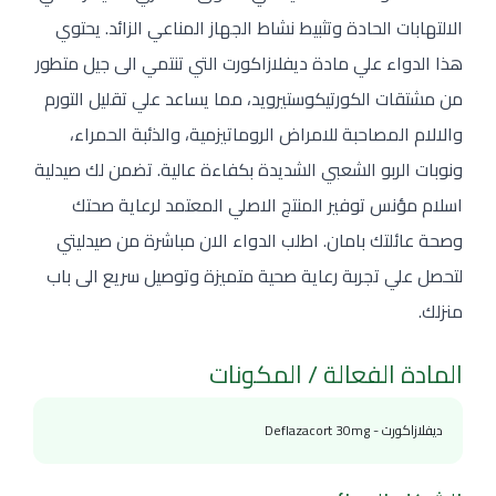
الالتهابات الحادة وتثبيط نشاط الجهاز المناعي الزائد. يحتوي
هذا الدواء علي مادة ديفلازاكورت التي تنتمي الى جيل متطور
من مشتقات الكورتيكوستيرويد، مما يساعد علي تقليل التورم
والالام المصاحبة للامراض الروماتيزمية، والذئبة الحمراء،
ونوبات الربو الشعبي الشديدة بكفاءة عالية. تضمن لك صيدلية
اسلام مؤنس توفير المنتج الاصلي المعتمد لرعاية صحتك
وصحة عائلتك بامان. اطلب الدواء الان مباشرة من صيدليتي
لتحصل علي تجربة رعاية صحية متميزة وتوصيل سريع الى باب
منزلك.
المادة الفعالة / المكونات
ديفلازاكورت - Deflazacort 30mg