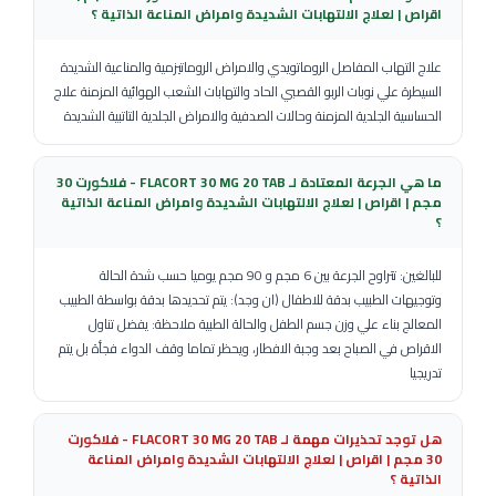
اقراص | لعلاج الالتهابات الشديدة وامراض المناعة الذاتية ؟
علاج التهاب المفاصل الروماتويدي والامراض الروماتيزمية والمناعية الشديدة
السيطرة علي نوبات الربو القصبي الحاد والتهابات الشعب الهوائية المزمنة علاج
الحساسية الجلدية المزمنة وحالات الصدفية والامراض الجلدية التاتبية الشديدة
ما هي الجرعة المعتادة لـ FLACORT 30 MG 20 TAB - فلاكورت 30
مجم | اقراص | لعلاج الالتهابات الشديدة وامراض المناعة الذاتية
؟
للبالغين: تتراوح الجرعة بين 6 مجم و 90 مجم يوميا حسب شدة الحالة
وتوجيهات الطبيب بدقة للاطفال (ان وجد): يتم تحديدها بدقة بواسطة الطبيب
المعالج بناء علي وزن جسم الطفل والحالة الطبية ملاحظة: يفضل تناول
الاقراص في الصباح بعد وجبة الافطار، ويحظر تماما وقف الدواء فجأة بل يتم
تدريجيا
هل توجد تحذيرات مهمة لـ FLACORT 30 MG 20 TAB - فلاكورت
30 مجم | اقراص | لعلاج الالتهابات الشديدة وامراض المناعة
الذاتية ؟