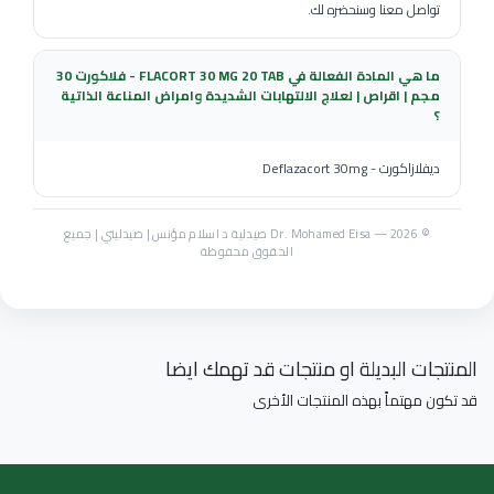
تواصل معنا وسنحضره لك.
ما هي المادة الفعالة في FLACORT 30 MG 20 TAB - فلاكورت 30
مجم | اقراص | لعلاج الالتهابات الشديدة وامراض المناعة الذاتية
؟
ديفلازاكورت - Deflazacort 30mg
© Dr. Mohamed Eisa — 2026 صيدلية د اسلام مؤنس | صيدليتي | جميع
الحقوق محفوظة
المنتجات البديلة او منتجات قد تهمك ايضا
قد تكون مهتماً بهذه المنتجات الأخرى