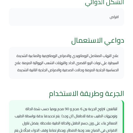
الشكل الدوائي
اقراص
دواعي الاستعمال
علاج التهاب المفاصل الروماتويدي والامراض الروماتيزمية والمناعية الشديدة
السيطرة علي نوبات الربو القصبي الحاد والتهابات الشعب الهوائية المزمنة علاج
الحساسية الجلدية المزمنة وحالات الصدفية والامراض الجلدية التاتبية الشديدة
الجرعة وطريقة الاستخدام
للبالغين: تتراوح الجرعة بين 6 مجم و 90 مجم يوميا حسب شدة الحالة
وتوجيهات الطبيب بدقة للاطفال (ان وجد): يتم تحديدها بدقة بواسطة الطبيب
المعالج بناء علي وزن جسم الطفل والحالة الطبية ملاحظة: يفضل تناول
الاقراص في الصباح بعد وجبة الافطار، ويحظر تماما وقف الدواء فجأة بل يتم