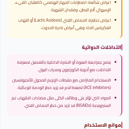
اعراض شائعة: اضطرابات الجهاز الهضمي كالغثيان، القيء،
الإسهال، ألم البطن، وفقدان الشهية.
اعراض خطيرة: الحماض اللبني (Lactic Acidosis) أو التهاب
البنكرياس الحاد وهي أعراض نادرة الحدوث.
التداخلات الدوائية
ينصح بمراجعة العبوة أو النشرة الداخلية بالتفصيل لمعرفة
التداخلات مع أدوية الكورتيزون ومدرات البول.
الاستخدام المتزامن مع مثبطات الإنزيم المحول للأنجيوتنسين
(ACE inhibitors) لضغط الدم قد يزيد خطر الوذمة الوعائية.
المواد التي تؤثر على وظائف الكلى مثل مضادات الالتهاب غير
الستيرويدية (NSAIDs) قد تزيد من خطر الحماض اللبني.
موانع الاستخدام