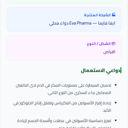
🏭 الشركة المنتجة
ايفا فارما — Eva Pharma دواء محلي
📦 الشكل / النوع
اقراص
دواعي الاستعمال
تحسين السيطرة على مستويات السكر في الدم لدى البالغين
المصابين بداء السكري من النوع الثاني.
زيادة إفراز الأنسولين من البنكرياس وتقليل إنتاج الجلوكوز في
الكبد.
تعزيز حساسية الأنسولين في عضلات وأنسجة الجسم لزيادة
امتصاص السكر والاستفادة منه.