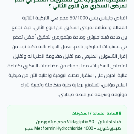
لمرضى السكري من النوع الثاني ؟
اقراص جليبتس بلس 50/1000 مجم هي التركيبة الثنائية
الفعالة والمثالية لمرضى السكري من النوع الثاني، حيث تجمع
بين مادة فيلداجليبتين ومادة ميتفورمين لتحقيق أفضل تحكم
في مستويات الجلوكوز بالدم. يعمل الدواء بآلية ذكية تزيد من
إفراز الأنسولين الطبيعي مع تقليل مقاومة الخلايا له وتقليل
امتصاص السكريات، مما يحميك من مضاعفات السكري بكفاءة
عالية. احرص على استقرار صحتك اليومية واطلبه الآن من صيدلية
اسلام مؤنس، لتستمتع برعاية طبية متكاملة وتجربة شراء
موثوقة وسريعة عبر منصة صيدليتي.
🧪 المادة الفعالة / المكونات
فيلداجليبتين - Vildagliptin 50 مجم ميتفورمين
هيدروكلوريد - Metformin Hydrochloride 1000 مجم