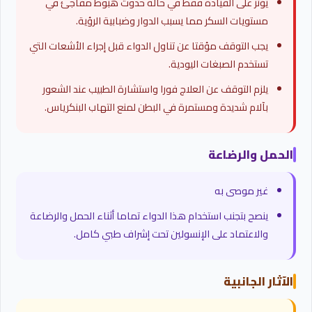
يؤثر على القيادة فقط في حالة حدوث هبوط مفاجئ في
مستويات السكر مما يسبب الدوار وضبابية الرؤية.
يجب التوقف مؤقتا عن تناول الدواء قبل إجراء الأشعات التي
تستخدم الصبغات اليودية.
يلزم التوقف عن العلاج فورا واستشارة الطبيب عند الشعور
بآلام شديدة ومستمرة في البطن لمنع التهاب البنكرياس.
الحمل والرضاعة
غير موصى به
ينصح بتجنب استخدام هذا الدواء تماما أثناء الحمل والرضاعة
والاعتماد على الإنسولين تحت إشراف طبي كامل.
الآثار الجانبية