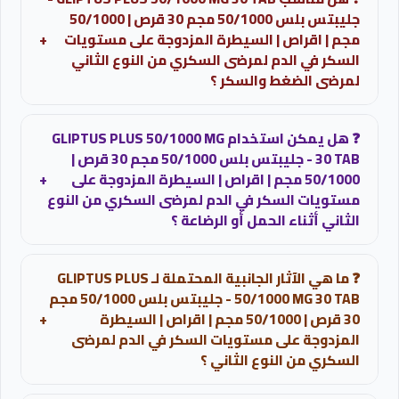
حسب توجيهات الطبيب المعالج.
جليبتس بلس 50/1000 مجم 30 قرص | 50/1000
مجم | اقراص | السيطرة المزدوجة على مستويات
+
السكر في الدم لمرضى السكري من النوع الثاني
لمرضى الضغط والسكر ؟
مرضى الضغط والسكر يجب عليهم فحص مستويات السكر
❓ هل يمكن استخدام GLIPTUS PLUS 50/1000 MG
بانتظام وفحص وظائف الكلى وإنزيمات الكبد دوريا.
30 TAB - جليبتس بلس 50/1000 مجم 30 قرص |
50/1000 مجم | اقراص | السيطرة المزدوجة على
+
مستويات السكر في الدم لمرضى السكري من النوع
الثاني أثناء الحمل أو الرضاعة ؟
غير موصى به ينصح بتجنب استخدام هذا الدواء تماما أثناء
❓ ما هي الآثار الجانبية المحتملة لـ GLIPTUS PLUS
الحمل والرضاعة والاعتماد على الإنسولين تحت إشراف طبي
50/1000 MG 30 TAB - جليبتس بلس 50/1000 مجم
كامل.
30 قرص | 50/1000 مجم | اقراص | السيطرة
+
المزدوجة على مستويات السكر في الدم لمرضى
السكري من النوع الثاني ؟
اعراض شائعة: اضطرابات الجهاز الهضمي كالغثيان، القيء،