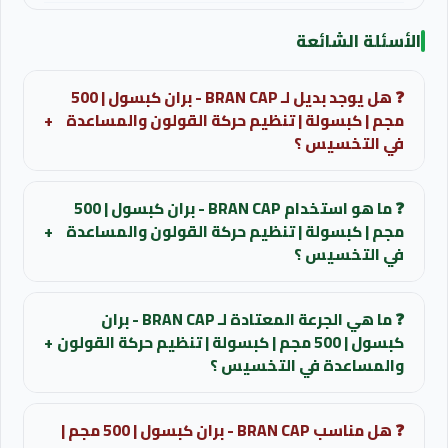
الأسئلة الشائعة
❓ هل يوجد بديل لـ BRAN CAP - بران كبسول | 500
مجم | كبسولة | تنظيم حركة القولون والمساعدة
+
في التخسيس ؟
قد تتوفر بدائل تحتوي على نفس المادة الفعالة أو تعطي
❓ ما هو استخدام BRAN CAP - بران كبسول | 500
نفس التأثير العلاجي.
مجم | كبسولة | تنظيم حركة القولون والمساعدة
+
في التخسيس ؟
للحصول على ترشيح مناسب لحالتك يمكن التواصل مع الصيدلي
عامل مساعد في برامج إنقاص الوزن والريجيم لتقليل الشهية
لمعرفة البدائل المتاحة حالياً.
❓ ما هي الجرعة المعتادة لـ BRAN CAP - بران
علاج حالات الإمساك المزمن وتسهيل عملية الإخراج تخفيف
كبسول | 500 مجم | كبسولة | تنظيم حركة القولون
+
أعراض واضطرابات القولون العصبي وتنظيم حركة الأمعاء
استفسر عن البدائل المتاحة
والمساعدة في التخسيس ؟
للبالغين: من 1 إلى 2 كبسولة ثلاث مرات يوميا قبل الوجبات
❓ هل مناسب BRAN CAP - بران كبسول | 500 مجم |
للاطفال: يمنع استخدامه دون استشارة الطبيب وتحديد الجرعة