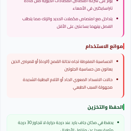
يؤثر على سرعة امتصاص المضادات الحيوية مثل مادة
تتراسايكلين في الأمعاء
يتداخل مع امتصاص مكملات الحديد والزنك مما يتطلب
الفصل بينهما بساعتين على الأقل
موانع الاستخدام
الحساسية المفرطة تجاه نخالة القمح (الردة) أو للمرضى الذين
يعانون من حساسية الجلوتين
حالات الانسداد المعوي الحاد أو الآلام البطنية الشديدة
مجهولة السبب الطبعي
الحفظ والتخزين
يحفظ في مكان جاف بارد عند درجة حرارة لا تتجاوز 30 درجة
مئوية بعيدا عن متناول الأطفال