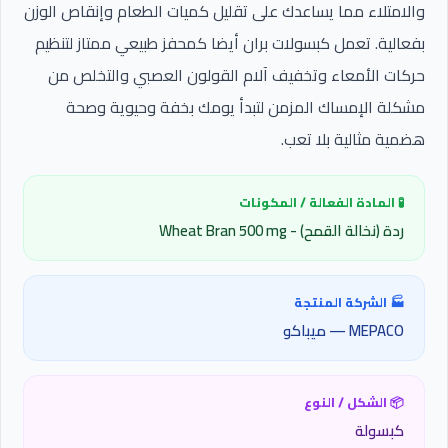
والامتلاء مما يساعدك على تقليل كميات الطعام وإنقاص الوزن
بفعالية. تعمل كبسولات بران أيضا كمحفز طبيعي ممتاز لتنظيم
حركات الأمعاء وتخفيف آلام القولون العصبي والتخلص من
مشكلة الإمساك المزمن لتبدأ يومك بخفة وحيوية وصحة
هضمية مثالية بلا تعب.
🧪 المادة الفعالة / المكونات
ردة (نخالة القمح) - Wheat Bran 500 mg
🏭 الشركة المنتجة
MEPACO — ميباكو
📦 الشكل / النوع
كبسولة