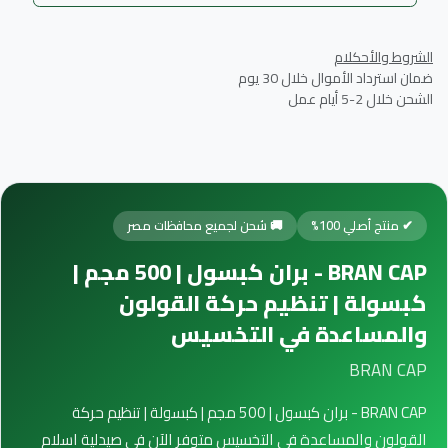
الشروط والأحكلام
ضمان استرداد الأموال خلال 30 يوم
الشحن خلال 2-5 أيام عمل
✔ منتج أصلي 100%
🚚 شحن لجميع محافظات مصر
BRAN CAP - بران كبسول | 500 مجم |
كبسولة | تنظيم حركة القولون
والمساعدة في التخسيس
BRAN CAP
BRAN CAP - بران كبسول | 500 مجم | كبسولة | تنظيم حركة
القولون والمساعدة في التخسيس متوفر الآن في صيدلية اسلام