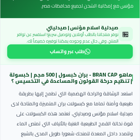
مؤنس مع إمكانية الشحن لجميع محافظات مصر.
صيدلية اسلام مؤنس | صيدليتي
🏪
نوفر منتجاتنا بالطلب أونلاين وتوصيل سريع! استفسر عن توافر
المنتج، وفي حال عدم وجوده يمكننا توفيره خصيصاً لك.
طلب عبر واتساب
ماهو BRAN CAP - بران كبسول | 500 مجم | كبسولة
| تنظيم حركة القولون والمساعدة في التخسيس ؟
استعد الرشاقة والراحة الهضمية التي تطمح إليها بطريقة
طبيعية وآمنة تماما مع كبسولات بران المتميزة والمتاحة لدى
صيدلية اسلام مؤنس وصيدليتي. تعتمد هذه الكبسولات على
قوة نخالة القمح الطبيعية الغنية بالألياف التي تمتص الماء
وتتمدد داخل المعدة لتمنحك شعورا طويل المدى بالشبع