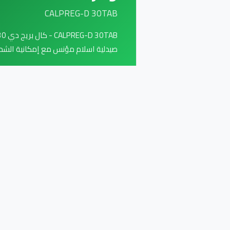
CALPREG-D 30TAB
صيدلية اسلام مؤنس مع إمكانية الش
صيدلية اسلام مؤنس | صي
🏪
نوفر منتجاتنا بالطلب أونلاين وتو
والاسنان للام والجنين اث
المكمل الغذائي المتطور بذكاء بين 
بفيتامين د3 لضمان اعلى ك
وتشنجات الساقين العضلية المؤلمة ا