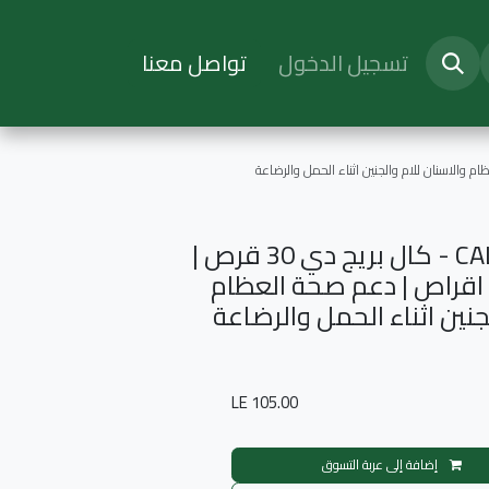
تسجيل الدخول
تواصل معنا
CALPREG-D 30TAB - كال بريج دي 30 قرص |
 اقراص | دعم صحة العظام
جنين اثناء الحمل والرضاعة
LE
105.00
إضافة إلى عربة التسوق