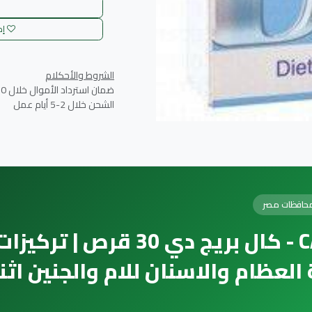
إض
الشروط والأحكلام
ضمان استرداد الأموال خلال 30 يوم
الشحن خلال 2-5 أيام عمل
حافظات مصر
CALPREG-D 30TAB - كال بريج دي 30 
تابعنا
لعظام والاسنان للام والجنين اثن
Building 15 Becho American City, El Basatin, Cairo, Egypt
islammoenespharmacies@gmail.com
01000084556