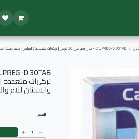
تجر
المدونة
المجموعات
العروض
عادن
CALPREG-D 30TAB - كال بريج دي 30 قرص | تركيزات متعددة | اقراص | دعم صحة العظام والاسنان للام والجنين اثناء الحمل والرضاعة
تركيزات متعددة |
والاسنان للام وال
السعر