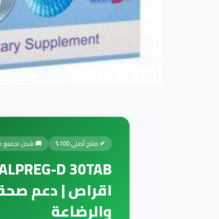
✔ منتج أصلي 100%
🚚 شحن لجميع م
اقراص | دعم صحة ا
والرضاعة