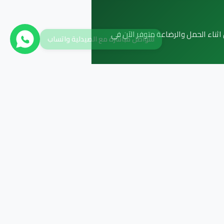
ام والجنين اثناء الحمل والرضاعة متوفر الآن في
للتواصل مباشرة مع الصيدلية واتساب
طلب عبر واتساب
زات متعددة | اقراص | دعم صحة العظام
بوة تحتوي على 30 قرصا مخصصا لحماية ورعاية الحوامل والمرضعات. يجمع هذا
ماية عظام الام من الضعف، ومدعم
في الوقاية من خطر هشاشة العظام
 مباشرة بكل سهولة عبر منصة