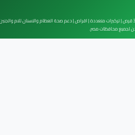
CALPREG-D 30TAB - كال بريج دي 30 قرص | تركيزات متعددة | اقراص | دعم صحة العظام والاسنان لل
حن لجميع محافظات مصر.
دليتي
صيل سريع! استفسر عن توافر المنتج، وفي حال عدم وجوده يمكننا توفيره خصيصاً لك.
ماهو CALPREG-D 30TAB - كال بريج دي 30 قرص | تركي
ناء الحمل والرضاعة ؟
اقراص كال بريج دي متوفرة الان في صيدلية اسلام مؤنس بع
الكالسيوم النقي عالي التركيز لبناء الهيكل العظمي السليم للجنين وح
فاءة لامتصاص وتثبيت الكالسيوم في الجسم. يساهم العلاج بفعالية فائقة 
لمرتبطة بالحمل، مما يضمن لك رحلة امومة امنة وصحية. اطلبيه الان