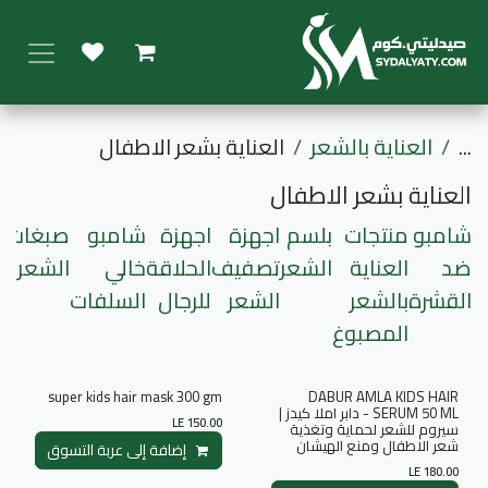
خطي للذهاب إلى المحتوى
...
العناية بالشعر
العناية بشعر الاطفال
العناية بشعر الاطفال
شامبو
منتجات
بلسم
اجهزة
اجهزة
شامبو
صبغات
ك
ضد
العناية
الشعر
تصفيف
الحلاقة
خالي
الشعر
ا
القشرة
بالشعر
الشعر
للرجال
السلفات
المصبوغ
super kids hair mask 300 gm
DABUR AMLA KIDS HAIR
SERUM 50 ML - دابر املا كيدز |
LE
150.00
سيروم للشعر لحماية وتغذية
شعر الاطفال ومنع الهيشان
إضافة إلى عربة التسوق
LE
180.00