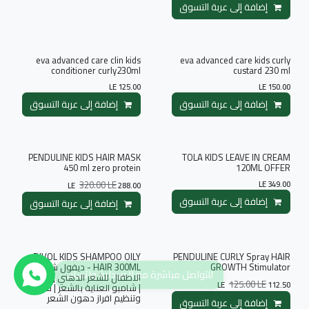
إضافة إلى عربة التسوق
إضافة إلى قائمة الأمنيات
eva advanced care clin kids
eva advanced care kids curly
conditioner curly230ml
custard 230 ml
LE
125.00
LE
150.00
إضافة إلى عربة التسوق
إضافة إلى عربة التسوق
إضافة إلى قائمة الأمنيات
PENDULINE KIDS HAIR MASK
TOLA KIDS LEAVE IN CREAM
العروض
450 ml zero protein
120ML OFFER
320.00
LE
LE
349.00
LE
288.00
إضافة إلى عربة التسوق
إضافة إلى قائمة الأمنيات
إضافة إلى عربة التسوق
DIVOL KIDS SHAMPOO OILY
PENDULINE CURLY Spray HAIR
العروض
العروض
GROWTH Stimulator
HAIR 300ML - ديفول شامبو
للتواصل مباشرة مع الصيدلية واتساب
الاطفال للشعر الدهني | 300 مل
125.00
LE
LE
112.50
| شامبو العناية بالشعر | لتنظيف
وتنظيم افراز دهون الشعر
إضافة إلى عربة التسوق
إضافة إلى قائمة الأمنيات