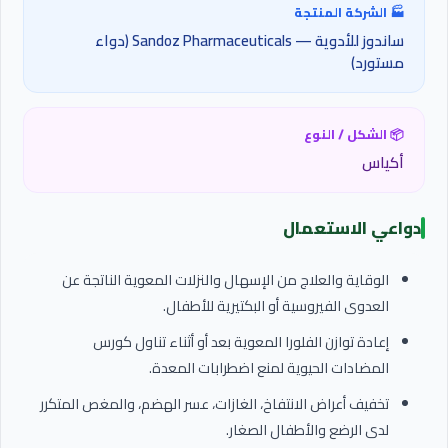
🏭 الشركة المنتجة
ساندوز للأدوية — Sandoz Pharmaceuticals (دواء
مستورد)
📦 الشكل / النوع
أكياس
دواعي الاستعمال
الوقاية والعلاج من الإسهال والنزلات المعوية الناتجة عن
العدوى الفيروسية أو البكتيرية للأطفال.
إعادة توازن الفلورا المعوية بعد أو أثناء تناول كورس
المضادات الحيوية لمنع اضطرابات المعدة.
تخفيف أعراض الانتفاخ، الغازات، عسر الهضم، والمغص المتكرر
لدى الرضع والأطفال الصغار.