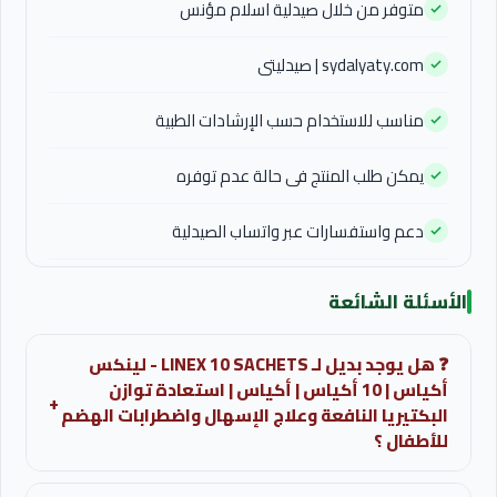
متوفر من خلال صيدلية اسلام مؤنس
sydalyaty.com | صيدليتى
مناسب للاستخدام حسب الإرشادات الطبية
يمكن طلب المنتج فى حالة عدم توفره
دعم واستفسارات عبر واتساب الصيدلية
الأسئلة الشائعة
❓ هل يوجد بديل لـ LINEX 10 SACHETS - لينكس
أكياس | 10 أكياس | أكياس | استعادة توازن
+
البكتيريا النافعة وعلاج الإسهال واضطرابات الهضم
للأطفال ؟
قد تتوفر بدائل تحتوي على نفس المادة الفعالة أو تعطي