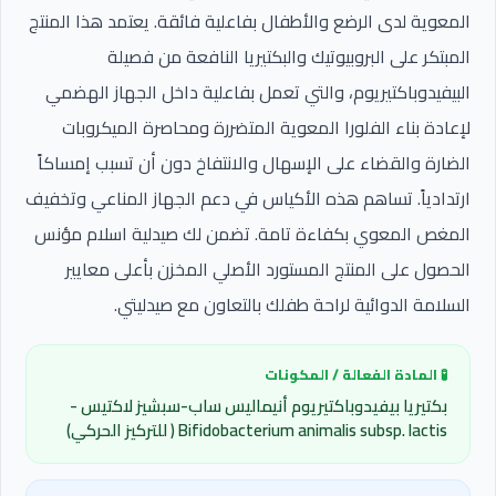
المعوية لدى الرضع والأطفال بفاعلية فائقة. يعتمد هذا المنتج
المبتكر على البروبيوتيك والبكتيريا النافعة من فصيلة
البيفيدوباكتيريوم، والتي تعمل بفاعلية داخل الجهاز الهضمي
لإعادة بناء الفلورا المعوية المتضررة ومحاصرة الميكروبات
الضارة والقضاء على الإسهال والانتفاخ دون أن تسبب إمساكاً
ارتدادياً. تساهم هذه الأكياس في دعم الجهاز المناعي وتخفيف
المغص المعوي بكفاءة تامة. تضمن لك صيدلية اسلام مؤنس
الحصول على المنتج المستورد الأصلي المخزن بأعلى معايير
السلامة الدوائية لراحة طفلك بالتعاون مع صيدليتي.
🧪 المادة الفعالة / المكونات
بكتيريا بيفيدوباكتيريوم أنيماليس ساب-سبشيز لاكتيس -
Bifidobacterium animalis subsp. lactis ( للتركيز الحركي)