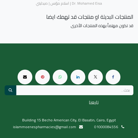
الاستفسار والتأكد من التوافر مباشرة عبر واتساب.
Dr. Mohamed Eisa | اسلام مؤنس | صيدليتي
المنتجات البديلة او منتجات قد تهمك ايضا
قد تكون مهتماً بهذه المنتجات الأخرى
تابعنا
Building 15 Becho American City, El Basatin, Cairo, Egypt
islammoenespharmacies@gmail.com
01000084556