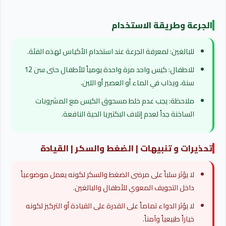
الجرعة وطريقة الاستخدام
للبالغين: لمعرفة الجرعة عند استخدام الأكياس لهذه الفئة.
للاطفال: كيس واحد مرة واحدة يومياً للأطفال حتى سن 12
سنة، ويذاب في الماء أو العصير أو اللبن.
ملاحظة: يجب عدم خلط مسحوق الكيس مع المشروبات
الساخنة جداً لعدم إتلاف البكتيريا الحية النافعة.
تحذيرات و تنبيهات | الضغط والسكر | القيادة
لا يؤثر سلباً على مرضى الضغط والسكر لكونه يعمل موضوعياً
داخل التجويف المعوي للأطفال والبالغين.
لا يؤثر الدواء تماماً على القدرة على القيادة أو التركيز لكونه
خياراً طبيعياً وآمناً.