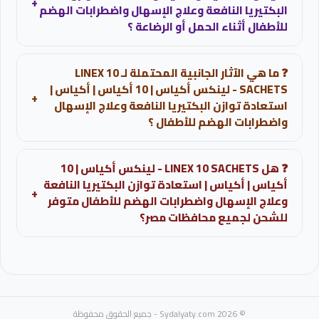
+
البكتيريا النافعة وعلاج الإسهال واضطرابات الهضم
للأطفال أثناء الحمل أو الرضاعة ؟
امن للحمل والرضاعة يعد من المكونات الحيوية الطبيعية
❓ ما هي الآثار الجانبية المحتملة لـ LINEX 10
الموجودة في الجسم والتي لا تمتص جهازي في الدم ولا
SACHETS - لينكس أكياس | 10 أكياس | أكياس |
تسبب أضراراً.
+
استعادة توازن البكتيريا النافعة وعلاج الإسهال
واضطرابات الهضم للأطفال ؟
اعراض شائعة: نادرة الحدوث وقد تشمل بعض الغازات
❓ هل LINEX 10 SACHETS - لينكس أكياس | 10
الطفيفة جداً في بداية الاستخدام. اعراض خطيرة: ردود فعل
أكياس | أكياس | استعادة توازن البكتيريا النافعة
تحسسية جلدية تجاه المكونات وهي نادرة الحدوث.
+
وعلاج الإسهال واضطرابات الهضم للأطفال متوفر
للشحن لجميع محافظات مصر؟
نعم، نوفر خدمة شحن LINEX 10 SACHETS - لينكس أكياس |
10 أكياس | أكياس | استعادة توازن البكتيريا النافعة وعلاج
الإسهال واضطرابات الهضم للأطفال إلى جميع محافظات
جمهورية مصر العربية عبر صيدلية اسلام مؤنس، مع إمكانية
© 2026 Sydalyaty.com - جميع الحقوق محفوظة