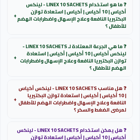
❓ ما هو استخدام LINEX 10 SACHETS - لينكس
نفس التأثير العلاجي.
أكياس | 10 أكياس | أكياس | استعادة توازن
+
البكتيريا النافعة وعلاج الإسهال واضطرابات الهضم
للحصول على ترشيح مناسب لحالتك يمكن التواصل مع الصيدلي
للأطفال ؟
لمعرفة البدائل المتاحة حالياً.
الوقاية والعلاج من الإسهال والنزلات المعوية الناتجة عن
❓ ما هي الجرعة المعتادة لـ LINEX 10 SACHETS -
العدوى الفيروسية أو البكتيرية للأطفال.
استفسر عن البدائل المتاحة
لينكس أكياس | 10 أكياس | أكياس | استعادة
+
توازن البكتيريا النافعة وعلاج الإسهال واضطرابات
الهضم للأطفال ؟
للبالغين: لمعرفة الجرعة عند استخدام الأكياس لهذه الفئة.
❓ هل مناسب LINEX 10 SACHETS - لينكس أكياس
للاطفال: كيس واحد مرة واحدة يومياً للأطفال حتى سن 12
| 10 أكياس | أكياس | استعادة توازن البكتيريا
سنة، ويذاب في الماء أو العصير أو اللبن.
+
النافعة وعلاج الإسهال واضطرابات الهضم للأطفال
لمرضى الضغط والسكر ؟
لا يؤثر سلباً على مرضى الضغط والسكر لكونه يعمل موضوعياً
❓ هل يمكن استخدام LINEX 10 SACHETS - لينكس
داخل التجويف المعوي للأطفال والبالغين.
أكياس | 10 أكياس | أكياس | استعادة توازن