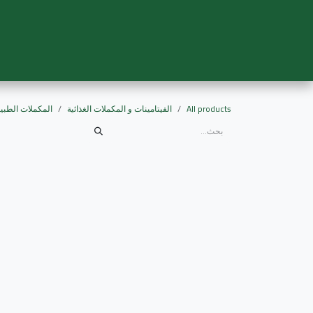
خطي للذهاب إلى المحتوى
الرئيسية
الم
All products
الفيتامينات و المكملات الغذائية
المكملات الطبيعي